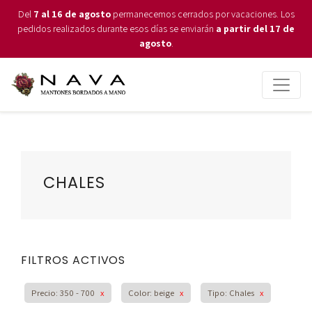
Del
7 al 16 de agosto
permanecemos cerrados por vacaciones. Los
pedidos realizados durante esos días se enviarán
a partir del 17 de
agosto
.
CHALES
FILTROS ACTIVOS
Precio: 350 - 700
x
Color: beige
x
Tipo: Chales
x