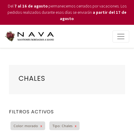
Del
7 al 16 de agosto
permanecemos cerrados por vacaciones. Los
pedidos realizados durante esos días se enviarán
a partir del 17 de
agosto
.
CHALES
FILTROS ACTIVOS
Color: morado
x
Tipo: Chales
x