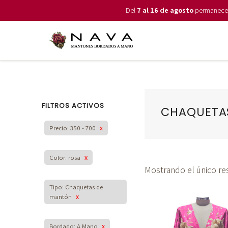
Del
7 al 16 de agosto
permanecemo
FILTROS ACTIVOS
CHAQUETA
Precio: 350 - 700
x
Color: rosa
x
Mostrando el único re
Tipo: Chaquetas de
mantón
x
Bordado: A Mano
x