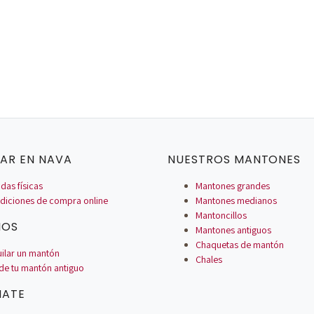
AR EN NAVA
NUESTROS MANTONES
das físicas
Mantones grandes
diciones de compra online
Mantones medianos
Mantoncillos
IOS
Mantones antiguos
Chaquetas de mantón
uilar un mantón
Chales
de tu mantón antiguo
MATE