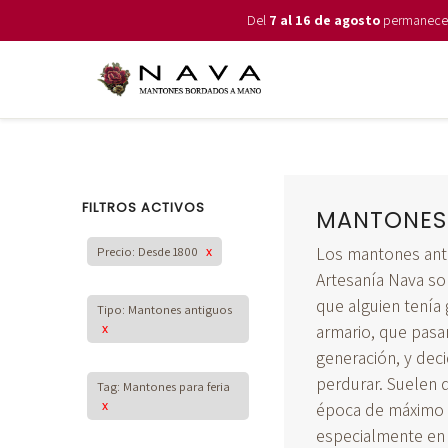
Del
7 al 16 de agosto
permanecemo
FILTROS ACTIVOS
MANTONES
Los mantones ant
Precio: Desde 1800
x
Artesanía Nava s
que alguien tení
Tipo: Mantones antiguos
x
armario, que pasa
generación, y deci
perdurar. Suelen d
Tag: Mantones para feria
x
época de máximo 
especialmente en 