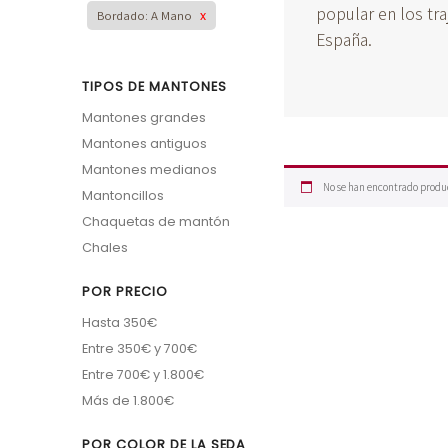
popular en los tra
Bordado: A Mano
x
España.
TIPOS DE MANTONES
Mantones grandes
Mantones antiguos
Mantones medianos
No se han encontrado produc
Mantoncillos
Chaquetas de mantón
Chales
POR PRECIO
Hasta 350€
Entre 350€ y 700€
Entre 700€ y 1.800€
Más de 1.800€
POR COLOR DE LA SEDA