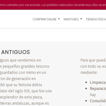
s cerrados por vacaciones. Los pedidos realizados durante esos días se en
COMPRAR ONLINE
MANTONES
TIENDAS FÍSICA
 ANTIGUOS
iguos que vendemos en
Para que puedan
on pequeños grandes tesoros
con todo su e
a guardados con mimo en un
mediante:
ron de generación en
Limpieza
dió que su historia debía
Reparaci
atar del siglo XIX, que fue una
hay
esplendor de esta pieza,
Consolid
tierras andaluzas, aunque es