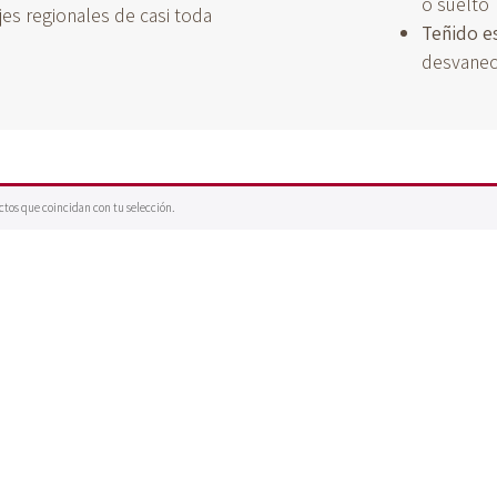
o suelto
jes regionales de casi toda
Teñido e
desvanec
tos que coincidan con tu selección.