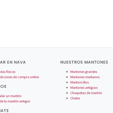
AR EN NAVA
NUESTROS MANTONES
das físicas
Mantones grandes
diciones de compra online
Mantones medianos
Mantoncillos
IOS
Mantones antiguos
Chaquetas de mantón
uilar un mantón
Chales
de tu mantón antiguo
MATE