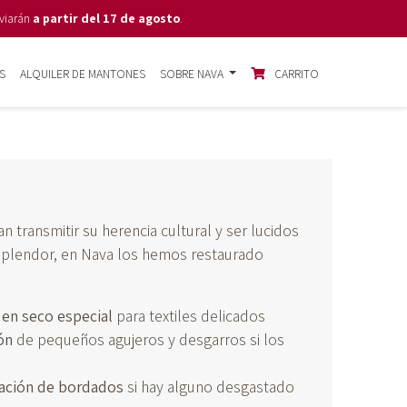
viarán
a partir del 17 de agosto
.
S
ALQUILER DE MANTONES
SOBRE NAVA
CARRITO
 transmitir su herencia cultural y ser lucidos
splendor, en Nava los hemos restaurado
 en seco especial
para textiles delicados
ón
de pequeños agujeros y desgarros si los
ación de bordados
si hay alguno desgastado