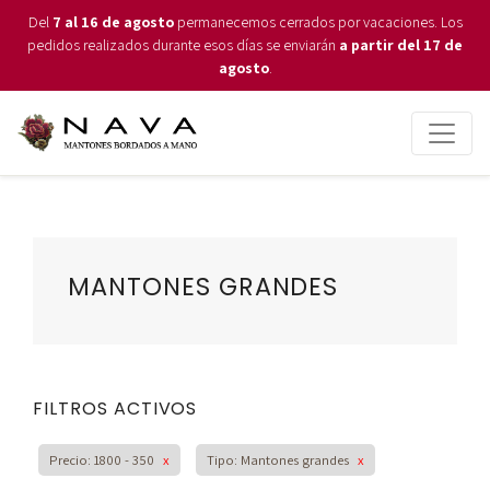
Del
7 al 16 de agosto
permanecemos cerrados por vacaciones. Los
pedidos realizados durante esos días se enviarán
a partir del 17 de
agosto
.
MANTONES GRANDES
FILTROS ACTIVOS
Precio: 1800 - 350
x
Tipo: Mantones grandes
x