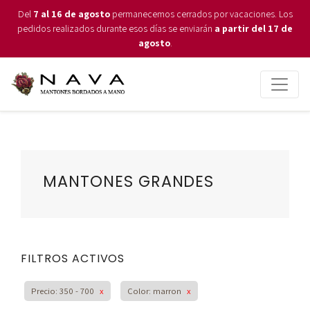
Del
7 al 16 de agosto
permanecemos cerrados por vacaciones. Los
pedidos realizados durante esos días se enviarán
a partir del 17 de
agosto
.
MANTONES GRANDES
FILTROS ACTIVOS
Precio: 350 - 700
x
Color: marron
x