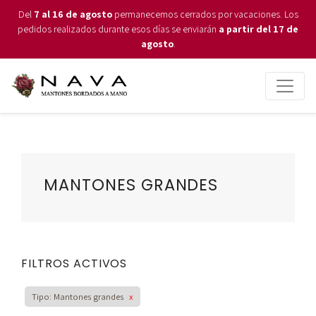
Del
7 al 16 de agosto
permanecemos cerrados por vacaciones. Los
pedidos realizados durante esos días se enviarán
a partir del 17 de
agosto
.
MANTONES GRANDES
FILTROS ACTIVOS
Tipo: Mantones grandes
x