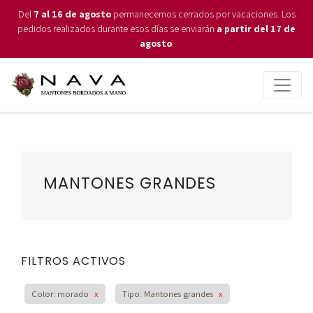
Del
7 al 16 de agosto
permanecemos cerrados por vacaciones. Los
pedidos realizados durante esos días se enviarán
a partir del 17 de
agosto
.
MANTONES GRANDES
FILTROS ACTIVOS
Color: morado
x
Tipo: Mantones grandes
x