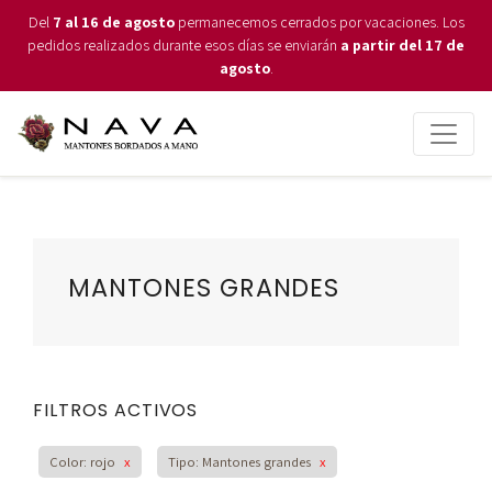
Del
7 al 16 de agosto
permanecemos cerrados por vacaciones. Los
pedidos realizados durante esos días se enviarán
a partir del 17 de
agosto
.
MANTONES GRANDES
FILTROS ACTIVOS
Color: rojo
x
Tipo: Mantones grandes
x