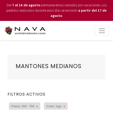
Del
7 al 16 de agosto
permanecemos cerrados por vacaciones. Los
pedidos realizados durante esos días se enviarán
a partir del 17 de
agosto
.
MANTONES MEDIANOS
FILTROS ACTIVOS
Precio: 350 - 700
x
Color: rojo
x