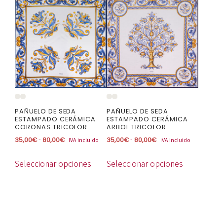
Este
Este
producto
producto
tiene
tiene
múltiples
múltiples
variantes.
variantes.
Las
Las
opciones
opciones
se
se
pueden
pueden
PAÑUELO DE SEDA
PAÑUELO DE SEDA
elegir
elegir
ESTAMPADO CERÁMICA
ESTAMPADO CERÁMICA
CORONAS TRICOLOR
ARBOL TRICOLOR
en
en
Rango
Rango
-
-
35,00
€
80,00
€
35,00
€
80,00
€
IVA incluido
IVA incluido
la
la
de
de
página
página
precios:
precios:
Seleccionar opciones
Seleccionar opciones
de
de
desde
desde
producto
producto
35,00€
35,00€
hasta
hasta
80,00€
80,00€