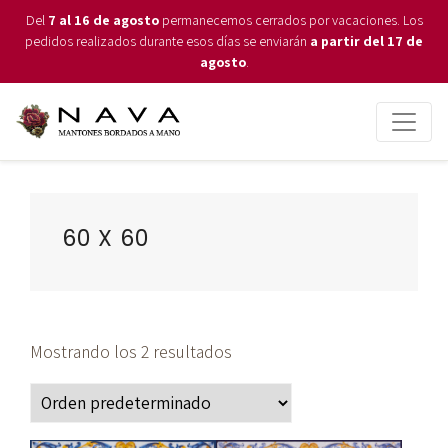
Del
7 al 16 de agosto
permanecemos cerrados por vacaciones. Los
pedidos realizados durante esos días se enviarán
a partir del 17 de
agosto
.
60 X 60
Mostrando los 2 resultados