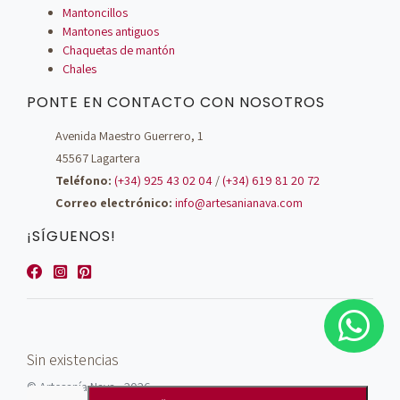
Mantoncillos
Mantones antiguos
Chaquetas de mantón
Chales
PONTE EN CONTACTO CON NOSOTROS
Avenida Maestro Guerrero, 1
45567 Lagartera
Teléfono:
(+34) 925 43 02 04
/
(+34) 619 81 20 72
Correo electrónico:
info@artesanianava.com
¡SÍGUENOS!
Sin existencias
© Artesanía Nava - 2026
Mantón