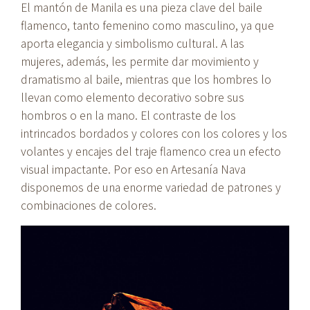
El mantón de Manila es una pieza clave del baile
flamenco, tanto femenino como masculino, ya que
aporta elegancia y simbolismo cultural. A las
mujeres, además, les permite dar movimiento y
dramatismo al baile, mientras que los hombres lo
llevan como elemento decorativo sobre sus
hombros o en la mano. El contraste de los
intrincados bordados y colores con los colores y los
volantes y encajes del traje flamenco crea un efecto
visual impactante. Por eso en Artesanía Nava
disponemos de una enorme variedad de patrones y
combinaciones de colores.