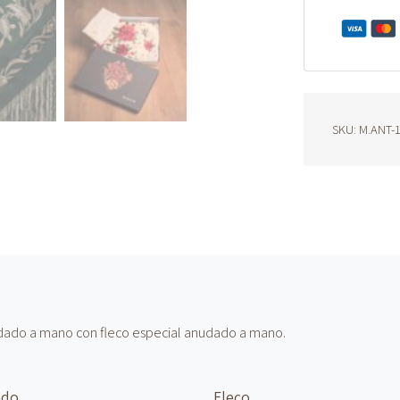
natural
M.ANT-
1140
cantidad
SKU:
M.ANT-
dado a mano con fleco especial anudado a mano.
ado
Fleco