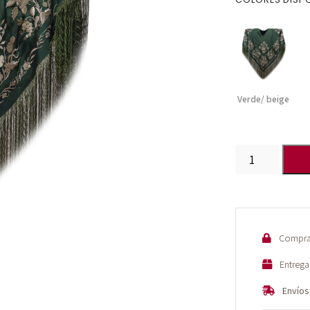
Verde/ beige
Mantón
de
Manila
antiguo
bordado
Compra 
a
mano
Entrega
de
Envíos
seda