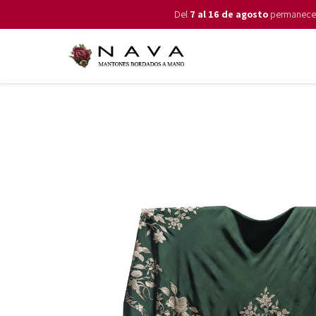
Del
7 al 16 de agosto
permanecemo