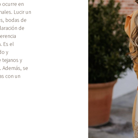
o ocurre en
nales. Lucir un
s, bodas de
laración de
herencia
 Es el
do y
 tejanos y
c. Además, se
das con un