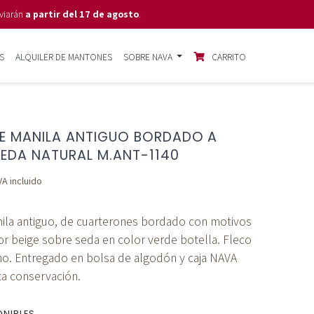
viarán
a partir del 17 de agosto
.
S
ALQUILER DE MANTONES
SOBRE NAVA
CARRITO
E MANILA ANTIGUO BORDADO A
EDA NATURAL M.ANT-1140
VA incluido
ila antiguo, de cuarterones bordado con motivos
lor beige sobre seda en color verde botella. Fleco
o. Entregado en bolsa de algodón y caja NAVA
ta conservación.
ONIBLES