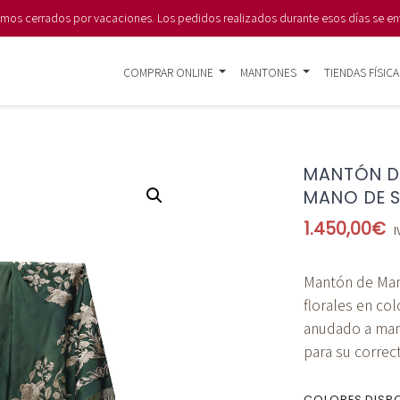
s cerrados por vacaciones. Los pedidos realizados durante esos días se en
COMPRAR ONLINE
MANTONES
TIENDAS FÍSICA
MANTÓN D
MANO DE S
1.450,00
€
I
Mantón de Man
florales en co
anudado a man
para su correc
COLORES DISP