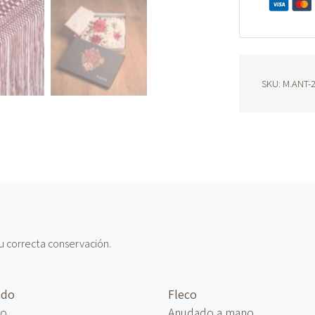
M.ANT-
23
cantidad
SKU:
M.ANT-
u correcta conservación.
ado
Fleco
no
Anudado
a mano