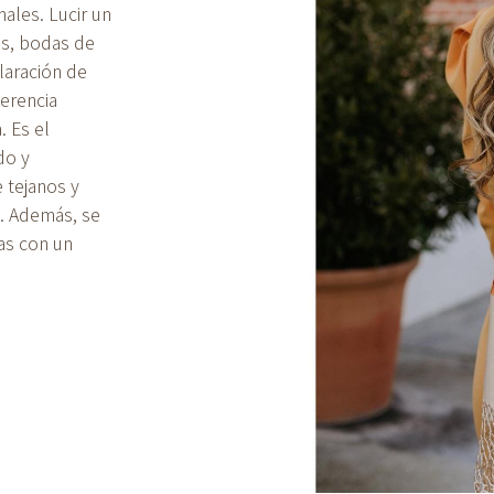
nales. Lucir un
s, bodas de
laración de
herencia
 Es el
do y
 tejanos y
c. Además, se
das con un