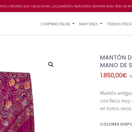
s cerrados por vacaciones. Los pedidos realizados durante esos días se en
COMPRAR ONLINE
MANTONES
TIENDAS FÍSICA
MANTÓN D
MANO DE S
1.850,00
€
I
Mantón antigu
con fleco muy 
en tonos vivos 
COLORES DISP