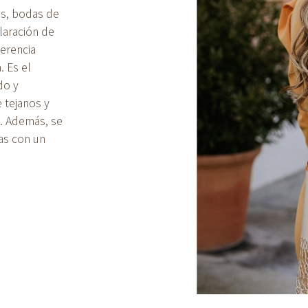
s, bodas de
laración de
herencia
 Es el
do y
 tejanos y
c. Además, se
das con un