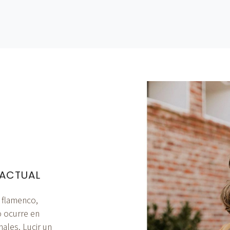
 ACTUAL
e flamenco,
o ocurre en
nales. Lucir un