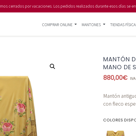
s cerrados por vacaciones. Los pedidos realizados durante esos días se en
COMPRAR ONLINE
MANTONES
TIENDAS FÍSICA
MANTÓN D
MANO DE S
880,00
€
IVA
Mantón antigu
con fleco espe
COLORES DISP