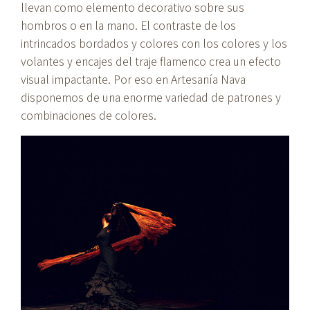
llevan como elemento decorativo sobre sus
hombros o en la mano. El contraste de los
intrincados bordados y colores con los colores y los
volantes y encajes del traje flamenco crea un efecto
visual impactante. Por eso en Artesanía Nava
disponemos de una enorme variedad de patrones y
combinaciones de colores.