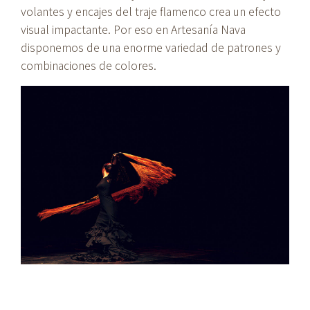
volantes y encajes del traje flamenco crea un efecto
visual impactante. Por eso en Artesanía Nava
disponemos de una enorme variedad de patrones y
combinaciones de colores.