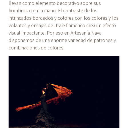
llevan como elemento decorativo sobre sus
hombros o en la mano. El contraste de los
intrincados bordados y colores con los colores y los
volantes y encajes del traje flamenco crea un efecto
visual impactante. Por eso en Artesanía Nava
disponemos de una enorme variedad de patrones y
combinaciones de colores.