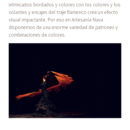
intrincados bordados y colores con los colores y los
volantes y encajes del traje flamenco crea un efecto
visual impactante. Por eso en Artesanía Nava
disponemos de una enorme variedad de patrones y
combinaciones de colores.