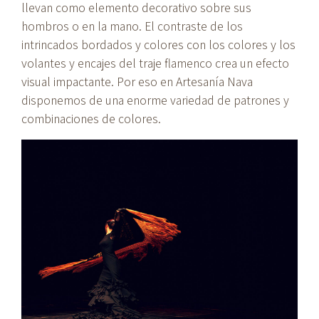
llevan como elemento decorativo sobre sus
hombros o en la mano. El contraste de los
intrincados bordados y colores con los colores y los
volantes y encajes del traje flamenco crea un efecto
visual impactante. Por eso en Artesanía Nava
disponemos de una enorme variedad de patrones y
combinaciones de colores.