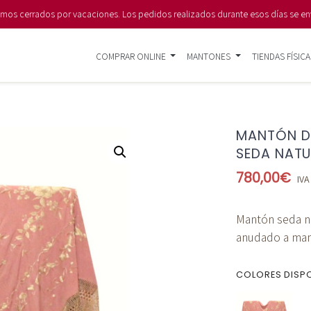
s cerrados por vacaciones. Los pedidos realizados durante esos días se en
COMPRAR ONLINE
MANTONES
TIENDAS FÍSICA
MANTÓN D
SEDA NAT
780,00
€
IVA
Mantón seda n
anudado a ma
COLORES DISP