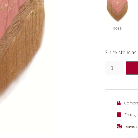
Rosa
Sin existencias
Mantón
de
Manila
bordado
a
Compra 
mano
de
Entrega
seda
Envíos
natural
G645