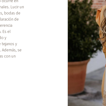
o ocurre en
nales. Lucir un
s, bodas de
laración de
herencia
 Es el
do y
 tejanos y
c. Además, se
das con un