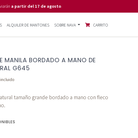
viarán
a partir del 17 de agosto
.
S
ALQUILER DE MANTONES
SOBRE NAVA
CARRITO
E MANILA BORDADO A MANO DE
URAL G645
 incluido
atural tamaño grande bordado a mano con fleco
no.
ONIBLES