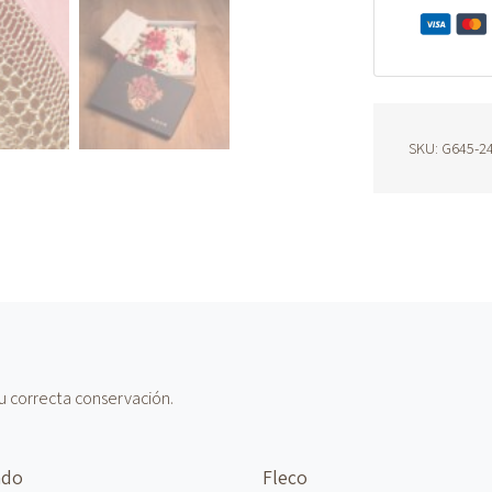
cantidad
SKU:
G645-2
u correcta conservación.
ado
Fleco