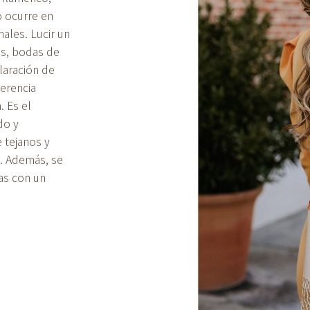
o ocurre en
nales. Lucir un
s, bodas de
laración de
herencia
 Es el
do y
 tejanos y
c. Además, se
das con un