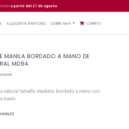
viarán
a partir del 17 de agosto
.
S
ALQUILER DE MANTONES
SOBRE NAVA
CARRITO
E MANILA BORDADO A MANO DE
URAL MD94
incluido
a natural tamaño mediano bordado a mano con
 a mano.
ONIBLES