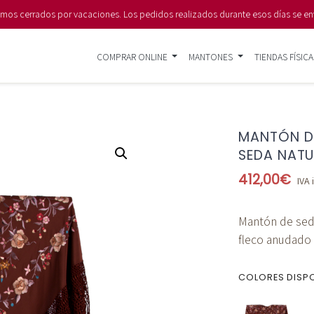
s cerrados por vacaciones. Los pedidos realizados durante esos días se en
COMPRAR ONLINE
MANTONES
TIENDAS FÍSICA
MANTÓN D
SEDA NAT
412,00
€
IVA 
Mantón de sed
fleco anudado
COLORES DISP