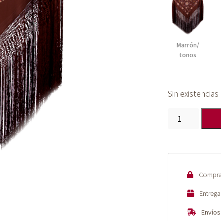
Marrón/
tonos
Sin existencias
Mantón
de
Manila
bordado
a
Compra 
mano
de
Entrega
seda
Envíos
natural