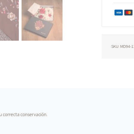
MD94
cantidad
SKU:
MD94-1
u correcta conservación.