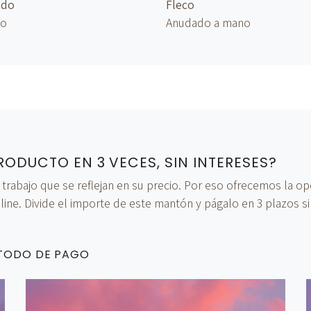
ado
Fleco
no
Anudado
a mano
RODUCTO EN 3 VECES, SIN INTERESES?
bajo que se reflejan en su precio. Por eso ofrecemos la opci
ine. Divide el importe de este mantón y págalo en 3 plazos si
ÉTODO DE PAGO