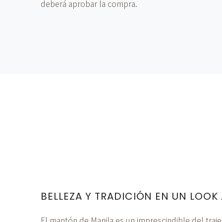
deberá aprobar la compra.
BELLEZA Y TRADICIÓN EN UN LOOK
El mantón de Manila es un imprescindible del traj