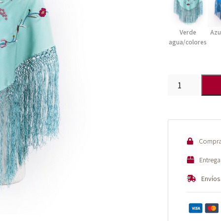
Verde
Azu
agua/colores
Mantoncillo
flamenco
bordado
PL
cantidad
Compra 
Entrega
Envíos