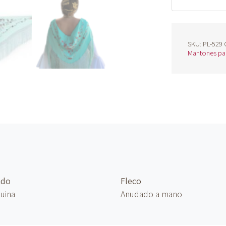
SKU:
PL-529
Mantones par
ado
Fleco
uina
Anudado
a mano