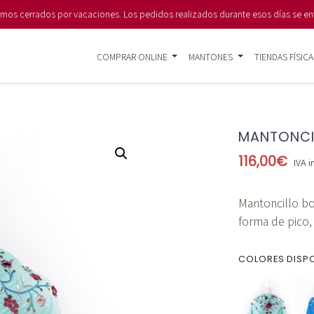
s cerrados por vacaciones. Los pedidos realizados durante esos días se en
COMPRAR ONLINE
MANTONES
TIENDAS FÍSICA
MANTONCI
116,00
€
IVA i
Mantoncillo b
forma de pico, 
COLORES DISP