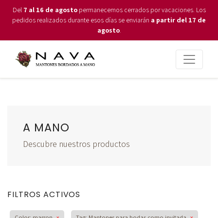
Del
7 al 16 de agosto
permanecemos cerrados por vacaciones. Los
pedidos realizados durante esos días se enviarán
a partir del 17 de
agosto
.
A MANO
Descubre nuestros productos
FILTROS ACTIVOS
Color: marron
x
Tag: Mantones para bodas como invitada
x