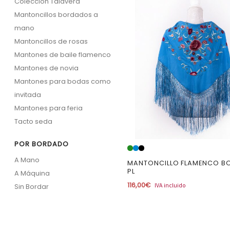
Colección Talavera
Mantoncillos bordados a
mano
Mantoncillos de rosas
Mantones de baile flamenco
Mantones de novia
Mantones para bodas como
invitada
Mantones para feria
Tacto seda
POR BORDADO
A Mano
MANTONCILLO FLAMENCO 
PL
A Máquina
116,00
€
IVA incluido
Sin Bordar