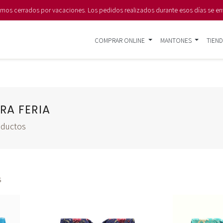
s cerrados por vacaciones. Los pedidos realizados durante esos días se en
COMPRAR ONLINE
MANTONES
TIEND
RA FERIA
oductos
s