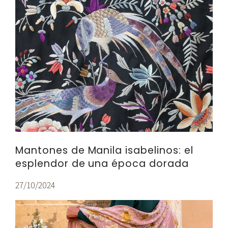
Mantones de Manila isabelinos: el
esplendor de una época dorada
27/10/2024