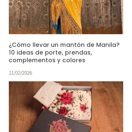
¿Cómo llevar un mantón de Manila?
10 ideas de porte, prendas,
complementos y colores
11/02/2026