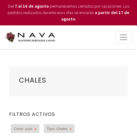
Del
7 al 16 de agosto
permanecemos cerrados por vacaciones. Los
pedidos realizados durante esos días se enviarán
a partir del 17 de
agosto
.
CHALES
FILTROS ACTIVOS
Color: azul
x
Tipo: Chales
x