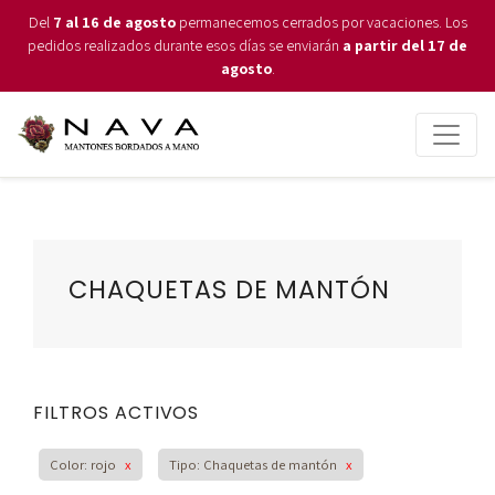
Del
7 al 16 de agosto
permanecemos cerrados por vacaciones. Los
pedidos realizados durante esos días se enviarán
a partir del 17 de
agosto
.
CHAQUETAS DE MANTÓN
FILTROS ACTIVOS
Color: rojo
x
Tipo: Chaquetas de mantón
x