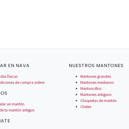
AR EN NAVA
NUESTROS MANTONES
das físicas
Mantones grandes
diciones de compra online
Mantones medianos
Mantoncillos
IOS
Mantones antiguos
Chaquetas de mantón
uilar un mantón
Chales
de tu mantón antiguo
MATE