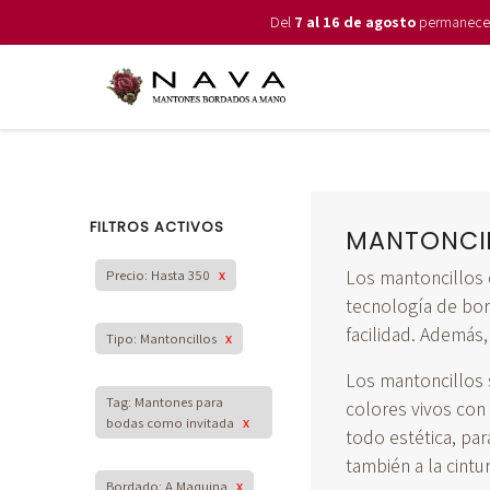
Del
7 al 16 de agosto
permanecemo
FILTROS ACTIVOS
MANTONCI
Los mantoncillos 
Precio: Hasta 350
x
tecnología de bor
facilidad. Además,
Tipo: Mantoncillos
x
Los mantoncillos 
Tag: Mantones para
colores vivos con
bodas como invitada
x
todo estética, pa
también a la cintur
Bordado: A Maquina
x