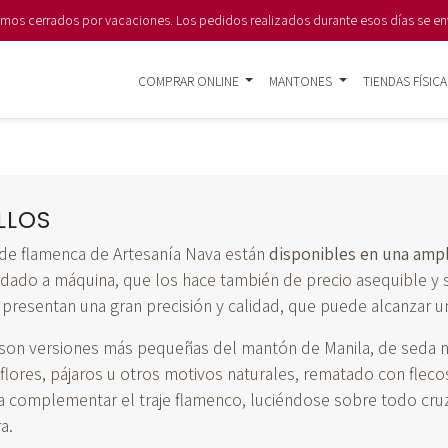
s cerrados por vacaciones. Los pedidos realizados durante esos días se en
COMPRAR ONLINE
MANTONES
TIENDAS FÍSICA
LLOS
de flamenca de Artesanía Nava están
disponibles en una ampl
dado a máquina, que los hace también de precio asequible y s
 presentan una gran precisión y calidad, que puede alcanzar u
son versiones más pequeñas del mantón de Manila, de seda 
 flores, pájaros u otros motivos naturales, rematado con flec
ra complementar el traje flamenco, luciéndose sobre todo cruz
a.