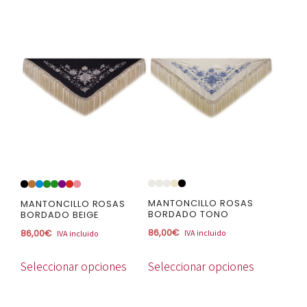
Este
Este
producto
producto
tiene
tiene
múltiples
múltiples
variantes.
variantes.
Las
Las
opciones
opciones
se
se
pueden
pueden
elegir
elegir
en
en
MANTONCILLO ROSAS
MANTONCILLO ROSAS
la
la
BORDADO TONO
BORDADO BEIGE
página
página
86,00
€
86,00
€
IVA incluido
IVA incluido
de
de
producto
producto
Seleccionar opciones
Seleccionar opciones