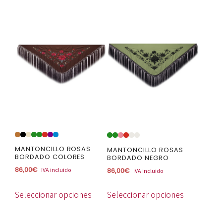
Este
Este
producto
producto
tiene
tiene
múltiples
múltiples
variantes.
variantes.
Las
Las
opciones
opciones
se
se
pueden
pueden
elegir
elegir
en
en
MANTONCILLO ROSAS
MANTONCILLO ROSAS
la
la
BORDADO COLORES
BORDADO NEGRO
página
página
86,00
€
IVA incluido
86,00
€
IVA incluido
de
de
producto
producto
Seleccionar opciones
Seleccionar opciones