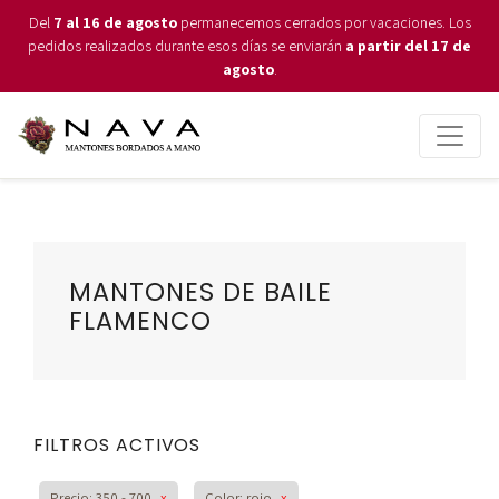
Del
7 al 16 de agosto
permanecemos cerrados por vacaciones. Los
pedidos realizados durante esos días se enviarán
a partir del 17 de
agosto
.
MANTONES DE BAILE
FLAMENCO
FILTROS ACTIVOS
Precio: 350 - 700
x
Color: rojo
x