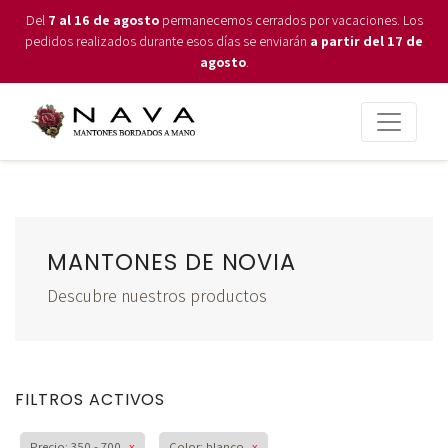
Del
7 al 16 de agosto
permanecemos cerrados por vacaciones. Los
pedidos realizados durante esos días se enviarán
a partir del 17 de
agosto
.
MANTONES DE NOVIA
Descubre nuestros productos
FILTROS ACTIVOS
Precio: 350 - 700
x
Color: blanco
x