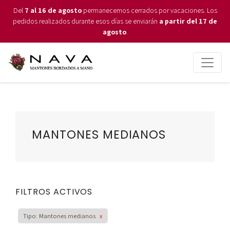
Del
7 al 16 de agosto
permanecemos cerrados por vacaciones. Los
pedidos realizados durante esos días se enviarán
a partir del 17 de
agosto
.
MANTONES MEDIANOS
FILTROS ACTIVOS
Tipo: Mantones medianos
x