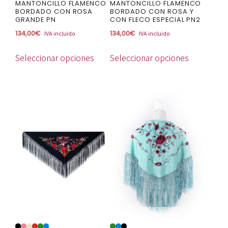
la
la
MANTONCILLO FLAMENCO
MANTONCILLO FLAMENCO
BORDADO CON ROSA
BORDADO CON ROSA Y
página
página
GRANDE PN
CON FLECO ESPECIAL PN2
de
de
134,00
€
134,00
€
IVA incluido
IVA incluido
producto
producto
Seleccionar opciones
Seleccionar opciones
Este
Este
producto
producto
tiene
tiene
múltiples
múltiples
variantes.
variantes.
Las
Las
opciones
opciones
se
se
pueden
pueden
elegir
elegir