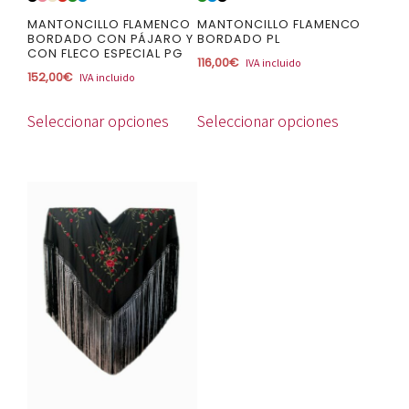
en
en
la
la
MANTONCILLO FLAMENCO
MANTONCILLO FLAMENCO
BORDADO CON PÁJARO Y
BORDADO PL
página
página
CON FLECO ESPECIAL PG
116,00
€
IVA incluido
de
de
152,00
€
IVA incluido
producto
producto
Seleccionar opciones
Seleccionar opciones
Este
producto
tiene
múltiples
variantes.
Las
opciones
se
pueden
elegir