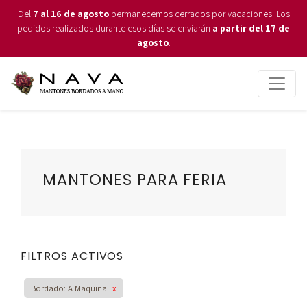
Del
7 al 16 de agosto
permanecemos cerrados por vacaciones. Los
pedidos realizados durante esos días se enviarán
a partir del 17 de
agosto
.
MANTONES PARA FERIA
FILTROS ACTIVOS
Bordado: A Maquina
x