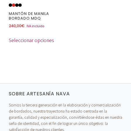
en
la
MANTÓN DE MANILA
BORDADO MDQ
página
240,00
€
IVA incluido
de
producto
Seleccionar opciones
SOBRE ARTESANÍA NAVA
Somos la tercera generación en la elaboración y comercialización
de bordados, nuestra trayectoria ha estado centrada en la
garantía, calidad y especialización, convirtiéndose éstas en nuestra
seña de identidad, con el fin de lograr un único objetivo: la
satisfacción de nuestros clientes.