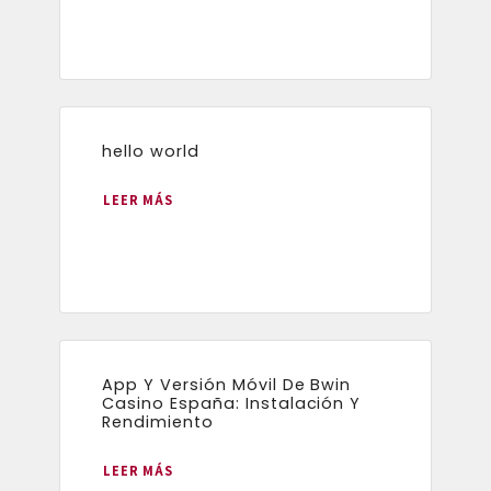
hello world
LEER MÁS
App Y Versión Móvil De Bwin
Casino España: Instalación Y
Rendimiento
LEER MÁS