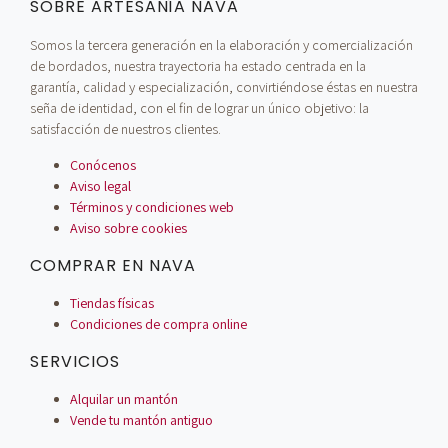
SOBRE ARTESANÍA NAVA
Somos la tercera generación en la elaboración y comercialización
de bordados, nuestra trayectoria ha estado centrada en la
garantía, calidad y especialización, convirtiéndose éstas en nuestra
seña de identidad, con el fin de lograr un único objetivo: la
satisfacción de nuestros clientes.
Conócenos
Aviso legal
Términos y condiciones web
Aviso sobre cookies
COMPRAR EN NAVA
Tiendas físicas
Condiciones de compra online
SERVICIOS
Alquilar un mantón
Vende tu mantón antiguo