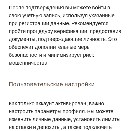
После подтверждения вы можете войти в
свою учетную запись, используя указанные
при регистрации данные. Рекомендуется
пройти процедуру верификации, предоставив
документы, подтверждающие личность. Это
обеспечит дополнительные меры
безопасности и минимизирует риск
мошенничества.
Пользовательские настройки
Как только аккаунт активирован, важно
настроить параметры профиля. Вы можете
изменить личные данные, установить лимиты
на ставки и депозиты, а также подключить