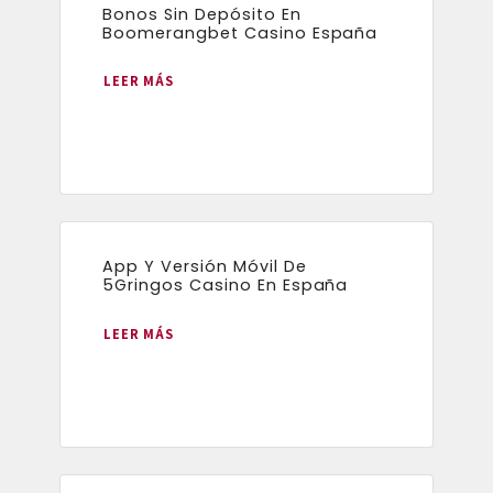
Bonos Sin Depósito En
Boomerangbet Casino España
LEER MÁS
App Y Versión Móvil De
5Gringos Casino En España
LEER MÁS