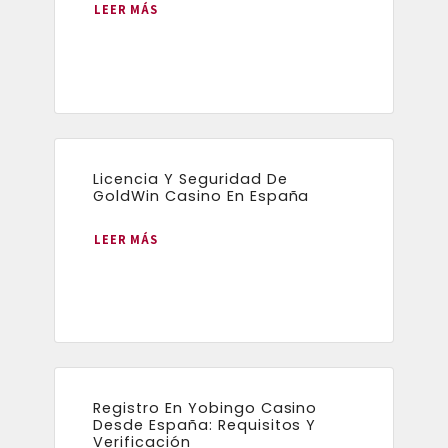
LEER MÁS
Licencia Y Seguridad De
GoldWin Casino En España
LEER MÁS
Registro En Yobingo Casino
Desde España: Requisitos Y
Verificación