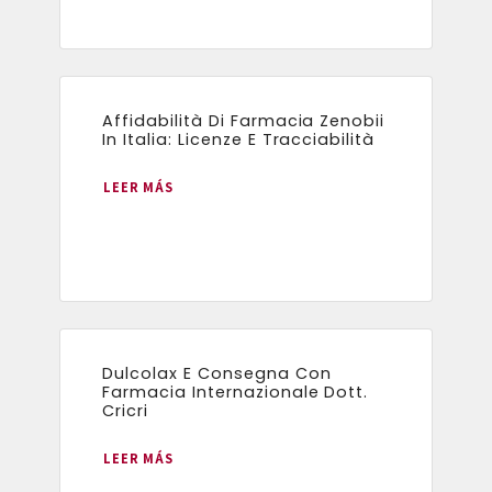
Affidabilità Di Farmacia Zenobii
In Italia: Licenze E Tracciabilità
LEER MÁS
Dulcolax E Consegna Con
Farmacia Internazionale Dott.
Cricri
LEER MÁS