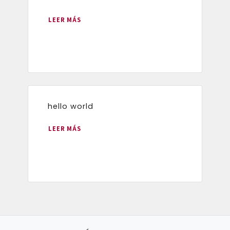
LEER MÁS
hello world
LEER MÁS