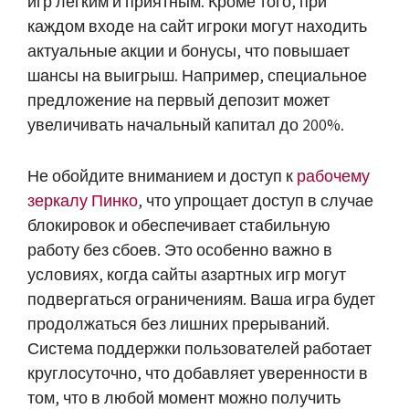
игр легким и приятным. Кроме того, при
каждом входе на сайт игроки могут находить
актуальные акции и бонусы, что повышает
шансы на выигрыш. Например, специальное
предложение на первый депозит может
увеличивать начальный капитал до 200%.
Не обойдите вниманием и доступ к
рабочему
зеркалу Пинко
, что упрощает доступ в случае
блокировок и обеспечивает стабильную
работу без сбоев. Это особенно важно в
условиях, когда сайты азартных игр могут
подвергаться ограничениям. Ваша игра будет
продолжаться без лишних прерываний.
Система поддержки пользователей работает
круглосуточно, что добавляет уверенности в
том, что в любой момент можно получить