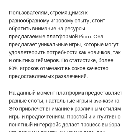
Пользователям, стремящимся к
разнообразному игровому опыту, стоит
обратить внимание на ресурсы,
предлагаемые платформой Pinco. Она
предлагает уникальные игры, которые могут
удовлетворить потребности как новичков, так
и опытных геймеров. По статистике, более
80% игроков отмечают высокое качество
предоставляемых развлечений.
На данный момент платформa предоставляет
разные слоты, настольные игры и live-казино.
Это привлечет внимание к различным стилям
игры и предпочтениям. Простой и интуитивно
понятный интерфейс делает процесс выбора