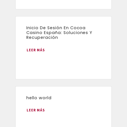
Inicio De Sesión En Cocoa
Casino España: Soluciones Y
Recuperación
LEER MÁS
hello world
LEER MÁS